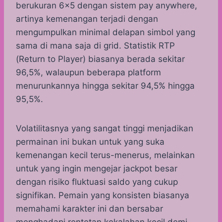
berukuran 6×5 dengan sistem pay anywhere,
artinya kemenangan terjadi dengan
mengumpulkan minimal delapan simbol yang
sama di mana saja di grid. Statistik RTP
(Return to Player) biasanya berada sekitar
96,5%, walaupun beberapa platform
menurunkannya hingga sekitar 94,5% hingga
95,5%.
Volatilitasnya yang sangat tinggi menjadikan
permainan ini bukan untuk yang suka
kemenangan kecil terus-menerus, melainkan
untuk yang ingin mengejar jackpot besar
dengan risiko fluktuasi saldo yang cukup
signifikan. Pemain yang konsisten biasanya
memahami karakter ini dan bersabar