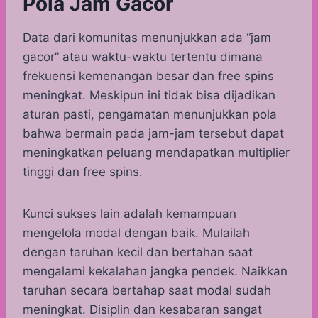
Pola Jam Gacor
Data dari komunitas menunjukkan ada “jam
gacor” atau waktu-waktu tertentu dimana
frekuensi kemenangan besar dan free spins
meningkat. Meskipun ini tidak bisa dijadikan
aturan pasti, pengamatan menunjukkan pola
bahwa bermain pada jam-jam tersebut dapat
meningkatkan peluang mendapatkan multiplier
tinggi dan free spins.
Kunci sukses lain adalah kemampuan
mengelola modal dengan baik. Mulailah
dengan taruhan kecil dan bertahan saat
mengalami kekalahan jangka pendek. Naikkan
taruhan secara bertahap saat modal sudah
meningkat. Disiplin dan kesabaran sangat