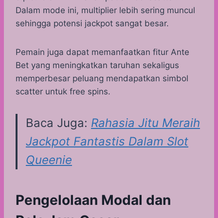
Dalam mode ini, multiplier lebih sering muncul
sehingga potensi jackpot sangat besar.
Pemain juga dapat memanfaatkan fitur Ante
Bet yang meningkatkan taruhan sekaligus
memperbesar peluang mendapatkan simbol
scatter untuk free spins.
Baca Juga:
Rahasia Jitu Meraih
Jackpot Fantastis Dalam Slot
Queenie
Pengelolaan Modal dan