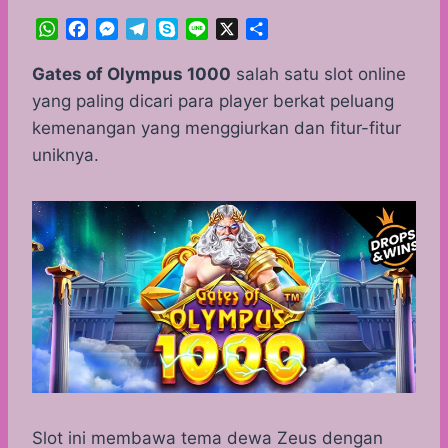
W
F
M
T
S
L
X
S
h
a
e
e
k
i
h
a
c
s
l
y
n
a
Gates of Olympus 1000
salah satu slot online
t
e
s
e
p
e
r
yang paling dicari para player berkat peluang
s
b
e
g
e
e
kemenangan yang menggiurkan dan fitur-fitur
A
o
n
r
uniknya.
p
o
g
a
p
k
e
m
r
Slot ini membawa tema dewa Zeus dengan