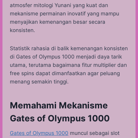
atmosfer mitologi Yunani yang kuat dan
mekanisme permainan inovatif yang mampu
menyajikan kemenangan besar secara
konsisten.
Statistik rahasia di balik kemenangan konsisten
di Gates of Olympus 1000 menjadi daya tarik
utama, terutama bagaimana fitur multiplier dan
free spins dapat dimanfaatkan agar peluang
menang semakin tinggi.
Memahami Mekanisme
Gates of Olympus 1000
Gates of Olympus 1000
muncul sebagai slot