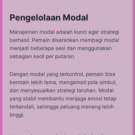
Pengelolaan Modal
Manajemen modal adalah kunci agar strategi
berhasil. Pemain disarankan membagi modal
menjadi beberapa sesi dan menggunakan
sebagian kecil per putaran.
Dengan modal yang terkontrol, pemain bisa
bermain lebih lama, mengamati pola simbol,
dan menyesuaikan strategi taruhan. Modal
yang stabil membantu menjaga emosi tetap
terkendali, sehingga peluang menang lebih
tinggi.