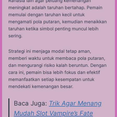
Rahasia lain agar peluang kemenangan
meningkat adalah taruhan bertahap. Pemain
memulai dengan taruhan kecil untuk
mengamati pola putaran, kemudian menaikkan
taruhan ketika simbol penting muncul lebih
sering.
Strategi ini menjaga modal tetap aman,
memberi waktu untuk membaca pola putaran,
dan mengurangi risiko kalah beruntun. Dengan
cara ini, pemain bisa lebih fokus dan efektif
memanfaatkan setiap kesempatan untuk
mendekati kemenangan besar.
Baca Juga:
Trik Agar Menang
Mudah Slot Vampire’s Fate