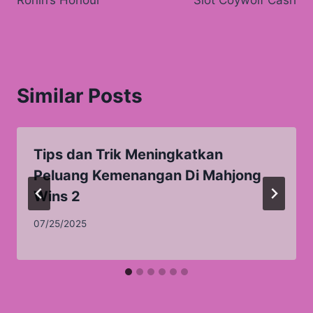
Ronin’s Honour
Slot Coywolf Cash
Similar Posts
Tips dan Trik Meningkatkan
Peluang Kemenangan Di Mahjong
Wins 2
07/25/2025