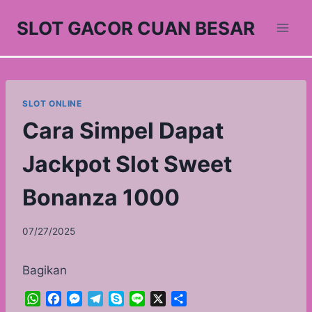
Skip
SLOT GACOR CUAN BESAR
to
content
SLOT ONLINE
Cara Simpel Dapat
Jackpot Slot Sweet
Bonanza 1000
07/27/2025
Bagikan
W
F
M
T
S
L
X
S