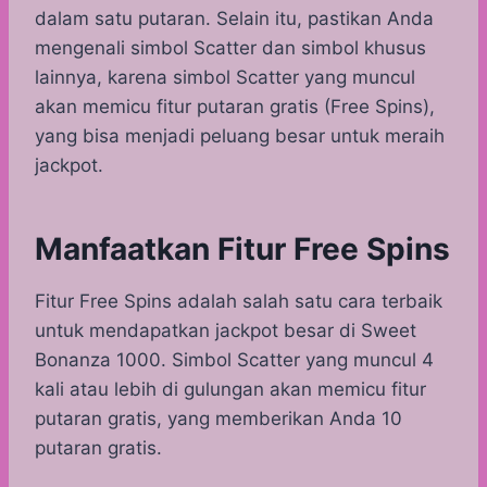
dalam satu putaran. Selain itu, pastikan Anda
mengenali simbol Scatter dan simbol khusus
lainnya, karena simbol Scatter yang muncul
akan memicu fitur putaran gratis (Free Spins),
yang bisa menjadi peluang besar untuk meraih
jackpot.
Manfaatkan Fitur Free Spins
Fitur Free Spins adalah salah satu cara terbaik
untuk mendapatkan jackpot besar di Sweet
Bonanza 1000. Simbol Scatter yang muncul 4
kali atau lebih di gulungan akan memicu fitur
putaran gratis, yang memberikan Anda 10
putaran gratis.