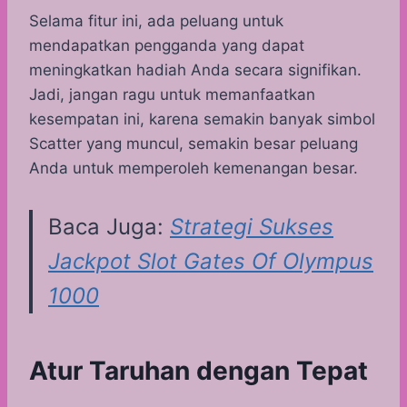
Selama fitur ini, ada peluang untuk
mendapatkan pengganda yang dapat
meningkatkan hadiah Anda secara signifikan.
Jadi, jangan ragu untuk memanfaatkan
kesempatan ini, karena semakin banyak simbol
Scatter yang muncul, semakin besar peluang
Anda untuk memperoleh kemenangan besar.
Baca Juga:
Strategi Sukses
Jackpot Slot Gates Of Olympus
1000
Atur Taruhan dengan Tepat