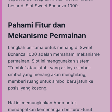
besar di Slot Sweet Bonanza 1000.
Pahami Fitur dan
Mekanisme Permainan
Langkah pertama untuk menang di Sweet
Bonanza 1000 adalah memahami mekanisme
permainan. Slot ini menggunakan sistem
“Tumble” atau jatuh, yang artinya simbol-
simbol yang menang akan menghilang,
memberi ruang untuk simbol baru jatuh ke
posisi yang kosong.
Hal ini memungkinkan Anda untuk
mendapatkan kemenangan berturut-turut