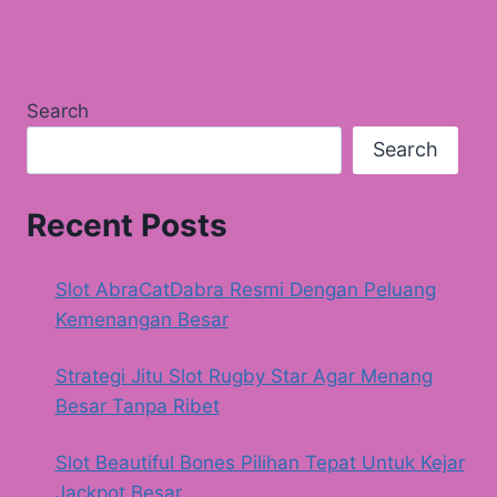
Search
Search
Recent Posts
Slot AbraCatDabra Resmi Dengan Peluang
Kemenangan Besar
Strategi Jitu Slot Rugby Star Agar Menang
Besar Tanpa Ribet
Slot Beautiful Bones Pilihan Tepat Untuk Kejar
Jackpot Besar