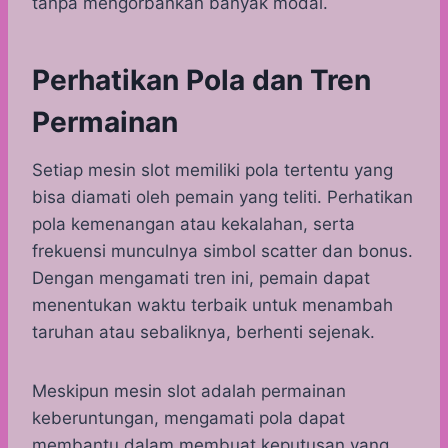
tanpa mengorbankan banyak modal.
Perhatikan Pola dan Tren
Permainan
Setiap mesin slot memiliki pola tertentu yang
bisa diamati oleh pemain yang teliti. Perhatikan
pola kemenangan atau kekalahan, serta
frekuensi munculnya simbol scatter dan bonus.
Dengan mengamati tren ini, pemain dapat
menentukan waktu terbaik untuk menambah
taruhan atau sebaliknya, berhenti sejenak.
Meskipun mesin slot adalah permainan
keberuntungan, mengamati pola dapat
membantu dalam membuat keputusan yang