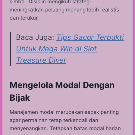
simbol. Disiplin mengikuti strategi
meningkatkan peluang menang lebih realistis
dan terukur.
Baca Juga:
Tips Gacor Terbukti
Untuk Mega Win di Slot
Treasure Diver
Mengelola Modal Dengan
Bijak
Manajemen modal merupakan aspek penting
agar permainan tetap terkendali dan
menyenangkan. Tetapkan batas modal harian