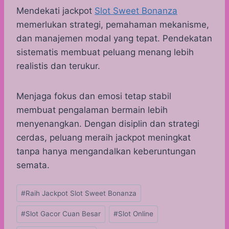
Mendekati jackpot
Slot Sweet Bonanza
memerlukan strategi, pemahaman mekanisme,
dan manajemen modal yang tepat. Pendekatan
sistematis membuat peluang menang lebih
realistis dan terukur.
Menjaga fokus dan emosi tetap stabil
membuat pengalaman bermain lebih
menyenangkan. Dengan disiplin dan strategi
cerdas, peluang meraih jackpot meningkat
tanpa hanya mengandalkan keberuntungan
semata.
Post
#
Raih Jackpot Slot Sweet Bonanza
Tags:
#
Slot Gacor Cuan Besar
#
Slot Online