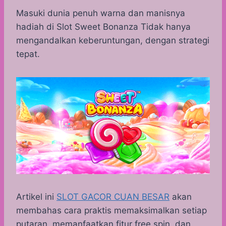
h
a
e
e
k
i
h
a
c
s
l
y
n
a
Masuki dunia penuh warna dan manisnya
t
e
s
e
p
e
r
hadiah di Slot Sweet Bonanza Tidak hanya
s
b
e
g
e
e
mengandalkan keberuntungan, dengan strategi
A
o
n
r
tepat.
p
o
g
a
p
k
e
m
r
Artikel ini
SLOT GACOR CUAN BESAR
akan
membahas cara praktis memaksimalkan setiap
putaran, memanfaatkan fitur free spin, dan