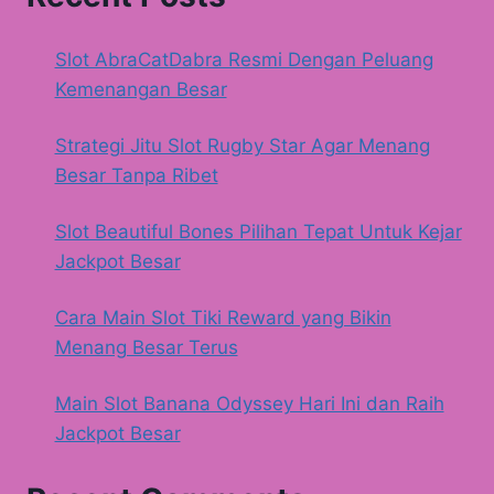
Slot AbraCatDabra Resmi Dengan Peluang
Kemenangan Besar
Strategi Jitu Slot Rugby Star Agar Menang
Besar Tanpa Ribet
Slot Beautiful Bones Pilihan Tepat Untuk Kejar
Jackpot Besar
Cara Main Slot Tiki Reward yang Bikin
Menang Besar Terus
Main Slot Banana Odyssey Hari Ini dan Raih
Jackpot Besar