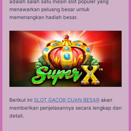
adalah salah satu mesin slot populer yang
s
b
e
g
e
e
menawarkan peluang besar untuk
A
o
n
r
memenangkan hadiah besar.
p
o
g
a
p
k
e
m
r
Berikut ini
SLOT GACOR CUAN BESAR
akan
memberikan penjelasannya secara lengkap dan
detail.