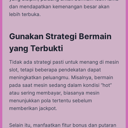
dan mendapatkan kemenangan besar akan
lebih terbuka.
Gunakan Strategi Bermain
yang Terbukti
Tidak ada strategi pasti untuk menang di mesin
slot, tetapi beberapa pendekatan dapat
meningkatkan peluangmu. Misalnya, bermain
pada saat mesin sedang dalam kondisi “hot”
atau sering membayar, biasanya mesin
menunjukkan pola tertentu sebelum
memberikan jackpot.
Selain itu, manfaatkan fitur bonus dan putaran