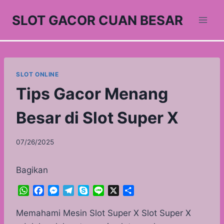
Skip
SLOT GACOR CUAN BESAR
to
content
SLOT ONLINE
Tips Gacor Menang
Besar di Slot Super X
07/26/2025
Bagikan
W
F
M
T
S
L
X
S
h
a
e
e
k
i
h
a
c
s
l
y
n
a
Memahami Mesin Slot Super X Slot Super X
t
e
s
e
p
e
r