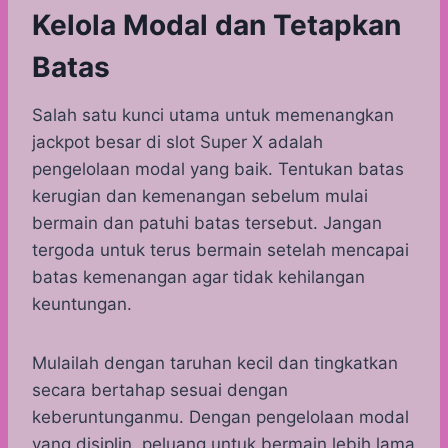
Kelola Modal dan Tetapkan
Batas
Salah satu kunci utama untuk memenangkan
jackpot besar di slot Super X adalah
pengelolaan modal yang baik. Tentukan batas
kerugian dan kemenangan sebelum mulai
bermain dan patuhi batas tersebut. Jangan
tergoda untuk terus bermain setelah mencapai
batas kemenangan agar tidak kehilangan
keuntungan.
Mulailah dengan taruhan kecil dan tingkatkan
secara bertahap sesuai dengan
keberuntunganmu. Dengan pengelolaan modal
yang disiplin, peluang untuk bermain lebih lama