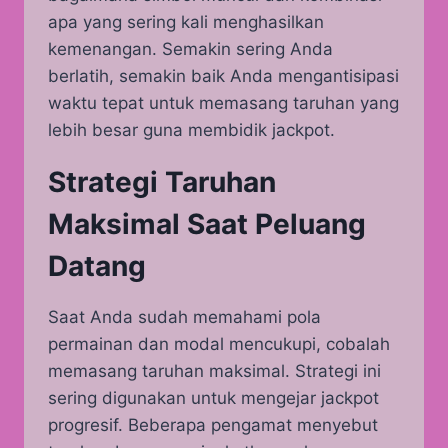
apa yang sering kali menghasilkan
kemenangan. Semakin sering Anda
berlatih, semakin baik Anda mengantisipasi
waktu tepat untuk memasang taruhan yang
lebih besar guna membidik jackpot.
Strategi Taruhan
Maksimal Saat Peluang
Datang
Saat Anda sudah memahami pola
permainan dan modal mencukupi, cobalah
memasang taruhan maksimal. Strategi ini
sering digunakan untuk mengejar jackpot
progresif. Beberapa pengamat menyebut