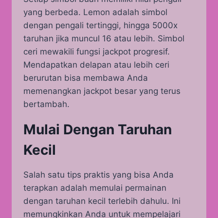
yang berbeda. Lemon adalah simbol
dengan pengali tertinggi, hingga 5000x
taruhan jika muncul 16 atau lebih. Simbol
ceri mewakili fungsi jackpot progresif.
Mendapatkan delapan atau lebih ceri
berurutan bisa membawa Anda
memenangkan jackpot besar yang terus
bertambah.
Mulai Dengan Taruhan
Kecil
Salah satu tips praktis yang bisa Anda
terapkan adalah memulai permainan
dengan taruhan kecil terlebih dahulu. Ini
memungkinkan Anda untuk mempelajari