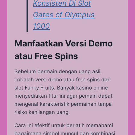
Konsisten Di Slot
Gates of Olympus
1000
Manfaatkan Versi Demo
atau Free Spins
Sebelum bermain dengan uang asli,
cobalah versi demo atau free spins dari
slot Funky Fruits. Banyak kasino online
menyediakan fitur ini agar pemain dapat
mengenal karakteristik permainan tanpa
risiko kehilangan uang.
Cara ini efektif untuk berlatih memahami
bagaimana simbol muncul dan kombinasi