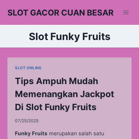
Skip
SLOT GACOR CUAN BESAR
to
content
Slot Funky Fruits
SLOT ONLINE
Tips Ampuh Mudah
Memenangkan Jackpot
Di Slot Funky Fruits
07/25/2025
Funky Fruits
merupakan salah satu