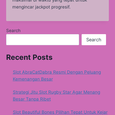
maksimal di waktu yang tepat untuk
mengincar jackpot progresif.
Search
Search
Recent Posts
Slot AbraCatDabra Resmi Dengan Peluang
Kemenangan Besar
Strategi Jitu Slot Rugby Star Agar Menang
Besar Tanpa Ribet
Slot Beautiful Bones Pilihan Tepat Untuk Kejar