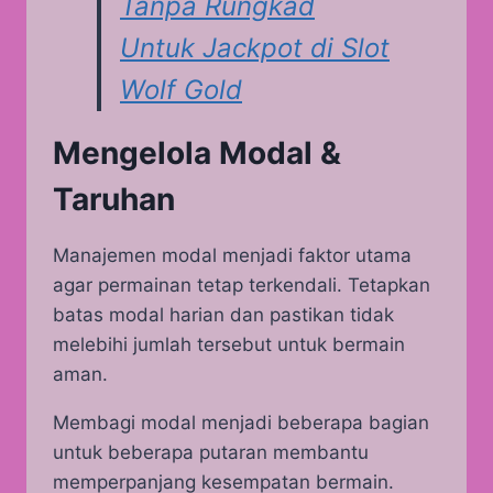
Tanpa Rungkad
Untuk Jackpot di Slot
Wolf Gold
Mengelola Modal &
Taruhan
Manajemen modal menjadi faktor utama
agar permainan tetap terkendali. Tetapkan
batas modal harian dan pastikan tidak
melebihi jumlah tersebut untuk bermain
aman.
Membagi modal menjadi beberapa bagian
untuk beberapa putaran membantu
memperpanjang kesempatan bermain.