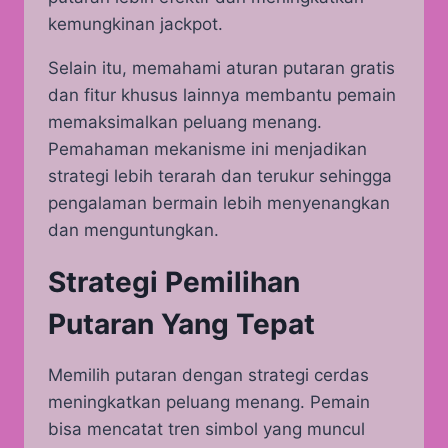
kemungkinan jackpot.
Selain itu, memahami aturan putaran gratis
dan fitur khusus lainnya membantu pemain
memaksimalkan peluang menang.
Pemahaman mekanisme ini menjadikan
strategi lebih terarah dan terukur sehingga
pengalaman bermain lebih menyenangkan
dan menguntungkan.
Strategi Pemilihan
Putaran Yang Tepat
Memilih putaran dengan strategi cerdas
meningkatkan peluang menang. Pemain
bisa mencatat tren simbol yang muncul