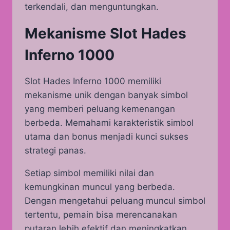
terkendali, dan menguntungkan.
Mekanisme Slot Hades
Inferno 1000
Slot Hades Inferno 1000 memiliki
mekanisme unik dengan banyak simbol
yang memberi peluang kemenangan
berbeda. Memahami karakteristik simbol
utama dan bonus menjadi kunci sukses
strategi panas.
Setiap simbol memiliki nilai dan
kemungkinan muncul yang berbeda.
Dengan mengetahui peluang muncul simbol
tertentu, pemain bisa merencanakan
putaran lebih efektif dan meningkatkan