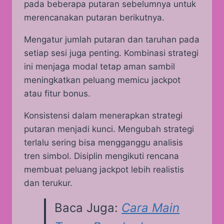
pada beberapa putaran sebelumnya untuk
merencanakan putaran berikutnya.
Mengatur jumlah putaran dan taruhan pada
setiap sesi juga penting. Kombinasi strategi
ini menjaga modal tetap aman sambil
meningkatkan peluang memicu jackpot
atau fitur bonus.
Konsistensi dalam menerapkan strategi
putaran menjadi kunci. Mengubah strategi
terlalu sering bisa mengganggu analisis
tren simbol. Disiplin mengikuti rencana
membuat peluang jackpot lebih realistis
dan terukur.
Baca Juga:
Cara Main