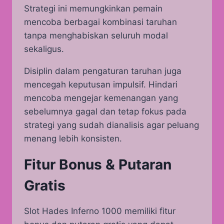
Strategi ini memungkinkan pemain
mencoba berbagai kombinasi taruhan
tanpa menghabiskan seluruh modal
sekaligus.
Disiplin dalam pengaturan taruhan juga
mencegah keputusan impulsif. Hindari
mencoba mengejar kemenangan yang
sebelumnya gagal dan tetap fokus pada
strategi yang sudah dianalisis agar peluang
menang lebih konsisten.
Fitur Bonus & Putaran
Gratis
Slot Hades Inferno 1000 memiliki fitur