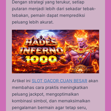
Dengan strategi yang terukur, setiap
putaran menjadi lebih dari sekadar tebak-
tebakan, pemain dapat memprediksi
peluang lebih akurat.
Artikel ini
SLOT GACOR CUAN BESAR
akan
membahas cara praktis meningkatkan
peluang jackpot, mengoptimalkan
kombinasi simbol, dan memaksimalkan
pengalaman bermain agar tetap seru,