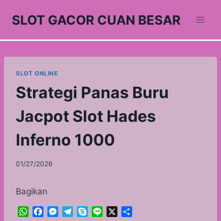
Skip
SLOT GACOR CUAN BESAR
to
content
SLOT ONLINE
Strategi Panas Buru
Jacpot Slot Hades
Inferno 1000
01/27/2026
Bagikan
W
F
M
T
S
L
X
S