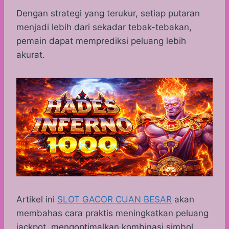
h
a
e
e
k
i
h
a
c
s
l
y
n
a
Dengan strategi yang terukur, setiap putaran
t
e
s
e
p
e
r
menjadi lebih dari sekadar tebak-tebakan,
s
b
e
g
e
e
pemain dapat memprediksi peluang lebih
A
o
n
r
akurat.
p
o
g
a
p
k
e
m
r
Artikel ini
SLOT GACOR CUAN BESAR
akan
membahas cara praktis meningkatkan peluang
jackpot, mengoptimalkan kombinasi simbol,