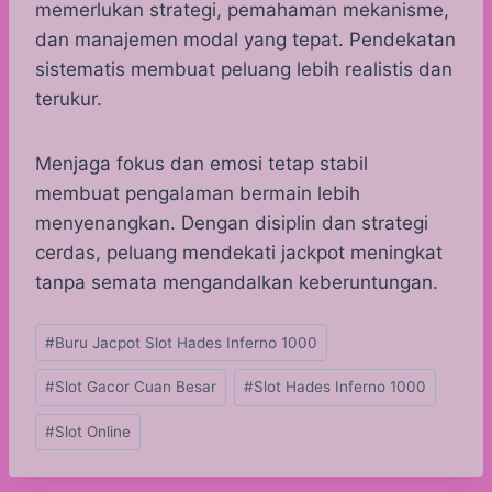
memerlukan strategi, pemahaman mekanisme,
dan manajemen modal yang tepat. Pendekatan
sistematis membuat peluang lebih realistis dan
terukur.
Menjaga fokus dan emosi tetap stabil
membuat pengalaman bermain lebih
menyenangkan. Dengan disiplin dan strategi
cerdas, peluang mendekati jackpot meningkat
tanpa semata mengandalkan keberuntungan.
Post
#
Buru Jacpot Slot Hades Inferno 1000
Tags:
#
Slot Gacor Cuan Besar
#
Slot Hades Inferno 1000
#
Slot Online