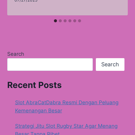
07/27/2025
Search
Search
Recent Posts
Slot AbraCatDabra Resmi Dengan Peluang
Kemenangan Besar
Strategi Jitu Slot Rugby Star Agar Menang
Besar Tanpa Ribet