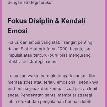
dengan strategi terukur.
Fokus Disiplin & Kendali
Emosi
Fokus dan emosi yang stabil sangat penting
dalam Slot Hades Inferno 1000. Keputusan
impulsif atau terburu-buru bisa mengurangi
efektivitas strategi panas.
Luangkan waktu bermain tanpa tekanan. Jika
merasa stres atau terlalu emosional, sebaiknya
berhenti sejenak dan kembali saat pikiran lebih
segar. Pendekatan santai membuat strategi
lebih efektif dan pengalaman bermain lebih