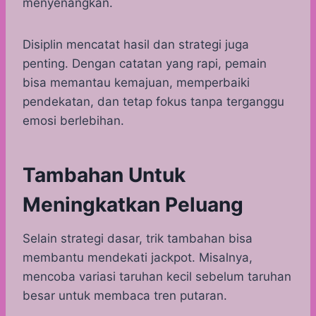
menyenangkan.
Disiplin mencatat hasil dan strategi juga
penting. Dengan catatan yang rapi, pemain
bisa memantau kemajuan, memperbaiki
pendekatan, dan tetap fokus tanpa terganggu
emosi berlebihan.
Tambahan Untuk
Meningkatkan Peluang
Selain strategi dasar, trik tambahan bisa
membantu mendekati jackpot. Misalnya,
mencoba variasi taruhan kecil sebelum taruhan
besar untuk membaca tren putaran.