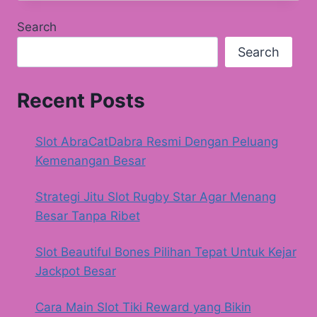
Search
Search
Recent Posts
Slot AbraCatDabra Resmi Dengan Peluang
Kemenangan Besar
Strategi Jitu Slot Rugby Star Agar Menang
Besar Tanpa Ribet
Slot Beautiful Bones Pilihan Tepat Untuk Kejar
Jackpot Besar
Cara Main Slot Tiki Reward yang Bikin