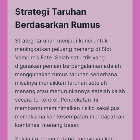
Strategi Taruhan
Berdasarkan Rumus
Strategi taruhan menjadi kunci untuk
meningkatkan peluang menang di Slot
Vampire’s Fate. Salah satu trik yang
digunakan pemain berpengalaman adalah
menggunakan rumus taruhan sederhana,
misalnya menaikkan taruhan setelah
menang atau menurunkannya setelah kalah
secara terkontrol. Pendekatan ini
membantu meminimalkan risiko sekaligus
memaksimalkan kesempatan mendapatkan
kombinasi menang besar.
Selain itu, pemain dapat menyesuaikan