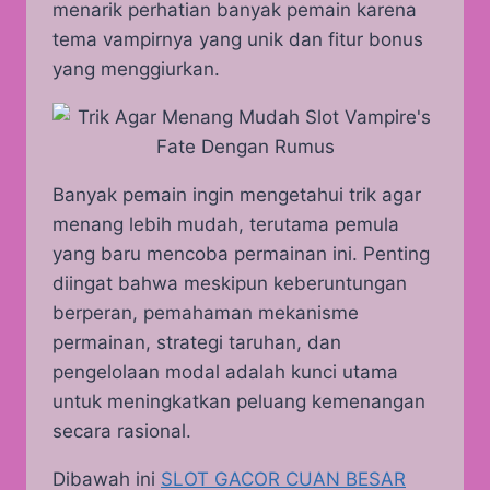
menarik perhatian banyak pemain karena
tema vampirnya yang unik dan fitur bonus
yang menggiurkan.
Banyak pemain ingin mengetahui trik agar
menang lebih mudah, terutama pemula
yang baru mencoba permainan ini. Penting
diingat bahwa meskipun keberuntungan
berperan, pemahaman mekanisme
permainan, strategi taruhan, dan
pengelolaan modal adalah kunci utama
untuk meningkatkan peluang kemenangan
secara rasional.
Dibawah ini
SLOT GACOR CUAN BESAR