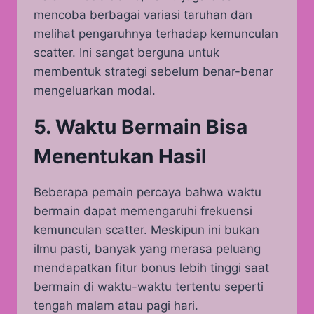
mencoba berbagai variasi taruhan dan
melihat pengaruhnya terhadap kemunculan
scatter. Ini sangat berguna untuk
membentuk strategi sebelum benar-benar
mengeluarkan modal.
5. Waktu Bermain Bisa
Menentukan Hasil
Beberapa pemain percaya bahwa waktu
bermain dapat memengaruhi frekuensi
kemunculan scatter. Meskipun ini bukan
ilmu pasti, banyak yang merasa peluang
mendapatkan fitur bonus lebih tinggi saat
bermain di waktu-waktu tertentu seperti
tengah malam atau pagi hari.