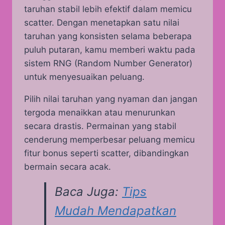
taruhan stabil lebih efektif dalam memicu
scatter. Dengan menetapkan satu nilai
taruhan yang konsisten selama beberapa
puluh putaran, kamu memberi waktu pada
sistem RNG (Random Number Generator)
untuk menyesuaikan peluang.
Pilih nilai taruhan yang nyaman dan jangan
tergoda menaikkan atau menurunkan
secara drastis. Permainan yang stabil
cenderung memperbesar peluang memicu
fitur bonus seperti scatter, dibandingkan
bermain secara acak.
Baca Juga:
Tips
Mudah Mendapatkan