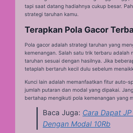
tapi saat datang hadiahnya cukup besar. Pah
strategi taruhan kamu.
Terapkan Pola Gacor Terba
Pola gacor adalah strategi taruhan yang men
kemenangan. Salah satu trik terbaru adala
taruhan sesuai dengan hasilnya. Jika beber
tetaplah bertaruh kecil dulu sebelum menaik
Kunci lain adalah memanfaatkan fitur auto-s
jumlah putaran dan modal yang dipakai. Jan
bertahap mengikuti pola kemenangan yang mula
Baca Juga:
Cara Dapat JP
Dengan Modal 10Rb