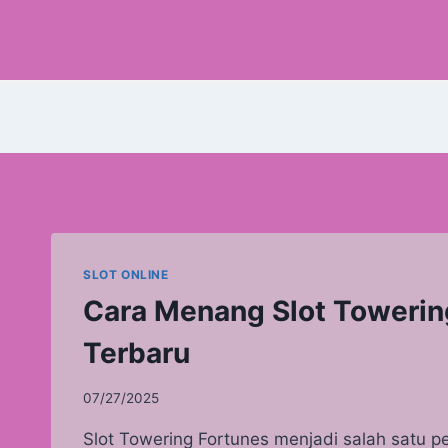
Skip
to
content
SLOT ONLINE
Cara Menang Slot Towerin
Terbaru
07/27/2025
Slot Towering Fortunes menjadi salah satu p