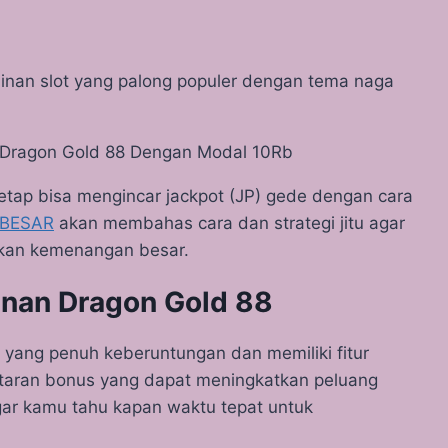
ainan slot yang palong populer dengan tema naga
etap bisa mengincar jackpot (JP) gede dengan cara
 BESAR
akan membahas cara dan strategi jitu agar
lkan kemenangan besar.
inan Dragon Gold 88
 yang penuh keberuntungan dan memiliki fitur
 putaran bonus yang dapat meningkatkan peluang
agar kamu tahu kapan waktu tepat untuk