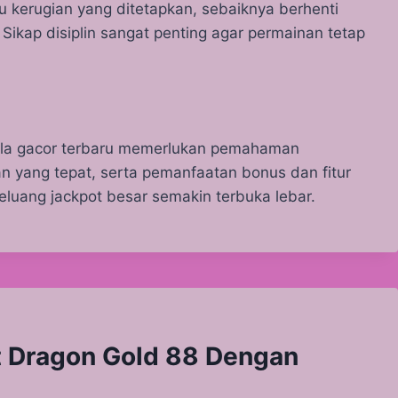
 kerugian yang ditetapkan, sebaiknya berhenti
 Sikap disiplin sangat penting agar permainan tetap
ola gacor terbaru memerlukan pemahaman
an yang tepat, serta pemanfaatan bonus dan fitur
peluang jackpot besar semakin terbuka lebar.
ot Dragon Gold 88 Dengan