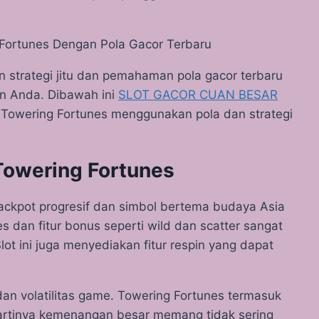
 strategi jitu dan pemahaman pola gacor terbaru
n Anda. Dibawah ini
SLOT GACOR CUAN BESAR
Towering Fortunes menggunakan pola dan strategi
 Towering Fortunes
 jackpot progresif dan simbol bertema budaya Asia
 dan fitur bonus seperti wild dan scatter sangat
ot ini juga menyediakan fitur respin yang dapat
 dan volatilitas game. Towering Fortunes termasuk
i, artinya kemenangan besar memang tidak sering