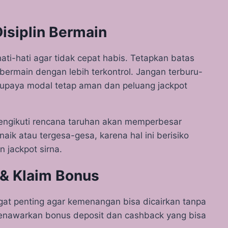
isiplin Bermain
ati-hati agar tidak cepat habis. Tetapkan batas
ermain dengan lebih terkontrol. Jangan terburu-
supaya modal tetap aman dan peluang jackpot
mengikuti rencana taruhan akan memperbesar
aik atau tergesa-gesa, karena hal ini berisiko
 jackpot sirna.
a & Klaim Bonus
ngat penting agar kemenangan bisa dicairkan tanpa
menawarkan bonus deposit dan cashback yang bisa