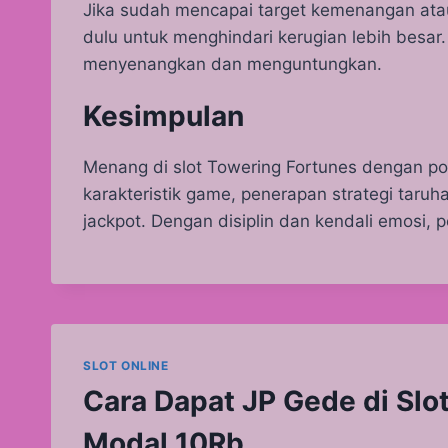
Jika sudah mencapai target kemenangan atau
dulu untuk menghindari kerugian lebih besar.
menyenangkan dan menguntungkan.
Kesimpulan
Menang di slot Towering Fortunes dengan p
karakteristik game, penerapan strategi taruh
jackpot. Dengan disiplin dan kendali emosi, 
SLOT ONLINE
Cara Dapat JP Gede di Sl
Modal 10Rb